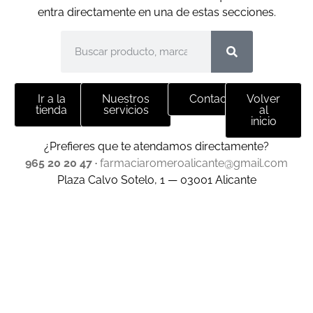
entra directamente en una de estas secciones.
Ir a la
Nuestros
Contacto
Volver
tienda
servicios
al
inicio
¿Prefieres que te atendamos directamente?
965 20 20 47
·
farmaciaromeroalicante@gmail.com
Plaza Calvo Sotelo, 1 — 03001 Alicante