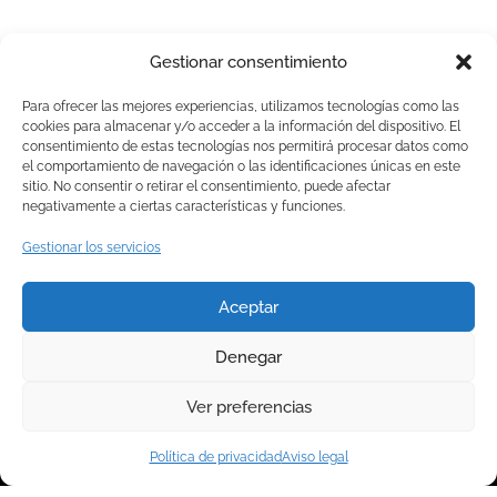
Gestionar consentimiento
Para ofrecer las mejores experiencias, utilizamos tecnologías como las
cookies para almacenar y/o acceder a la información del dispositivo. El
consentimiento de estas tecnologías nos permitirá procesar datos como
el comportamiento de navegación o las identificaciones únicas en este
sitio. No consentir o retirar el consentimiento, puede afectar
Inicio
negativamente a ciertas características y funciones.
Farmacia
Gestionar los servicios
965 20 20 47
romero
Servicios
farmaciaromeroalicante@gmail.com
Aceptar
Tienda
Pza. Calvo
Sotelo 1, 03001
Contacto
Denegar
Alicante
Ver preferencias
Español
English
Política de privacidad
Aviso legal