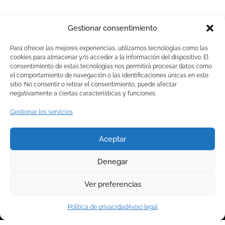
Gestionar consentimiento
Para ofrecer las mejores experiencias, utilizamos tecnologías como las
cookies para almacenar y/o acceder a la información del dispositivo. El
consentimiento de estas tecnologías nos permitirá procesar datos como
el comportamiento de navegación o las identificaciones únicas en este
sitio. No consentir o retirar el consentimiento, puede afectar
Inicio
negativamente a ciertas características y funciones.
Farmacia
Gestionar los servicios
965 20 20 47
romero
Servicios
farmaciaromeroalicante@gmail.com
Aceptar
Tienda
Pza. Calvo
Sotelo 1, 03001
Contacto
Denegar
Alicante
Ver preferencias
Español
English
Política de privacidad
Aviso legal