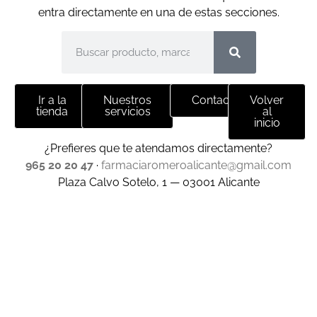
entra directamente en una de estas secciones.
Ir a la
Nuestros
Contacto
Volver
tienda
servicios
al
inicio
¿Prefieres que te atendamos directamente?
965 20 20 47
·
farmaciaromeroalicante@gmail.com
Plaza Calvo Sotelo, 1 — 03001 Alicante